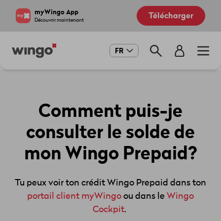
Aller
Navigate
myWingo App
Télécharger
au
to
Découvrir maintenant
contenu
home
principal
page
Main
FR
navigation
Comment puis-je
consulter le solde de
mon Wingo Prepaid?
Tu peux voir ton crédit Wingo Prepaid dans ton
portail client myWingo
ou dans le
Wingo
Cockpit
.