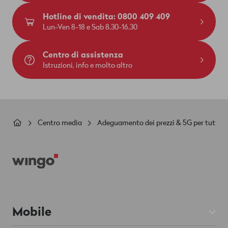
Hotline di vendita: 0800 409 409
Lun-Ven 8-18 e Sab 8.30-16.30
Centro di assistenza
Istruzioni, info e molto altro
Briciole
Centro media
Adeguamento dei prezzi & 5G per tutti
di
Footer
pane
Mobile