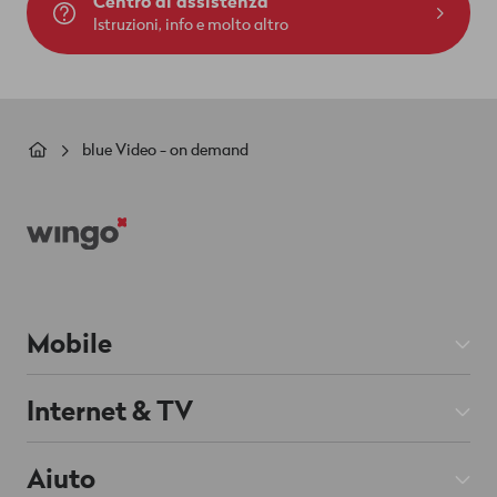
Centro di assistenza
Istruzioni, info e molto altro
Briciole
blue Video - on demand
di
Footer
pane
Mobile
Abbonamenti Mobile
Internet & TV
Prepaid
Abbonamenti Internet
Aiuto
Roaming & Estero