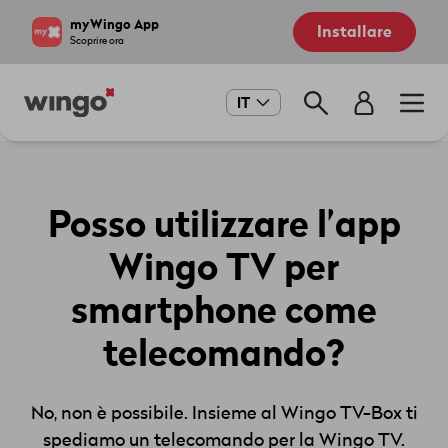
Salta
Navigate
myWingo App
Installare
al
to
Scoprire ora
contenuto
home
principale
page
Main
IT
navigation
Posso utilizzare l’app
Wingo TV per
smartphone come
telecomando?
No, non è possibile. Insieme al Wingo TV-Box ti
spediamo un telecomando per la Wingo TV.