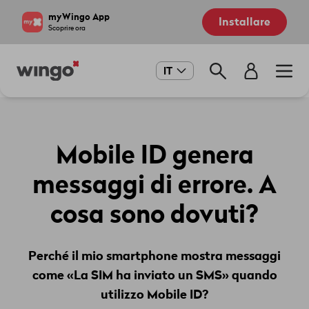
Salta
Navigate
myWingo App
Installare
al
to
Scoprire ora
contenuto
home
principale
page
Main
IT
navigation
Mobile ID genera
messaggi di errore. A
cosa sono dovuti?
Perché il mio smartphone mostra messaggi
come «La SIM ha inviato un SMS» quando
utilizzo Mobile ID?