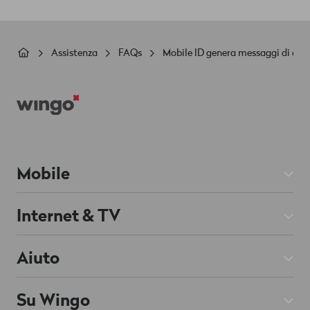
Briciole
Assistenza
FAQs
Mobile ID genera messaggi di erro
di
Footer
pane
Mobile
Abbonamenti Mobile
Internet & TV
Prepaid
Abbonamenti Internet
Aiuto
Roaming & Estero
Abbonamenti TV
Mobile & Roaming
Smartphone
Su Wingo
Rete fissa