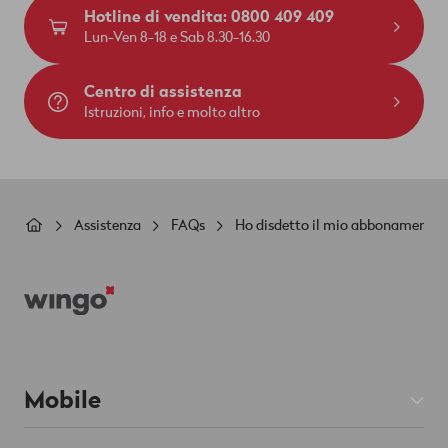
Hotline di vendita: 0800 409 409
Lun-Ven 8-18 e Sab 8.30-16.30
Centro di assistenza
Istruzioni, info e molto altro
Briciole
Assistenza
FAQs
Ho disdetto il mio abbonamento.
di
Footer
pane
Mobile
Abbonamenti Mobile