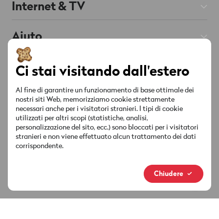
Internet & TV
Prepaid
Abbonamenti Internet
Aiuto
Roaming & Estero
Chat
Supportata da AI
Abbonamenti TV
Mobile & Roaming
Smartphone
Su Wingo
Ci stai visitando dall'estero
Rete fissa
Internet & TV
Red è connesso
Offerte & Promozioni
Contatto
Al fine di garantire un funzionamento di base ottimale dei
Lista dei canali
nostri siti Web, memorizziamo cookie strettamente
Conto & Impostazioni
necessari anche per i visitatori stranieri. I tipi di cookie
Punti vendita
Offerte & Promozioni
Socials
utilizzati per altri scopi (statistiche, analisi,
Sicurezza & Fattura
personalizzazione del sito, ecc.) sono bloccati per i visitatori
MyWingo
stranieri e non viene effettuato alcun trattamento dei dati
Istruzioni & download
corrispondente.
Chi siamo
La tua fattura
Nuovo marchio
Chiudere
Media & attualità
Connessione alla chat
Informazioni giuridiche
Protezione dei dati
Impressum
Footer