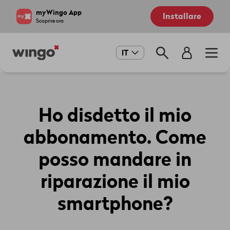
Salta
Navigate
myWingo App
Installare
al
to
Scoprire ora
contenuto
home
principale
page
Main
IT
navigation
Ho disdetto il mio
abbonamento. Come
posso mandare in
riparazione il mio
smartphone?