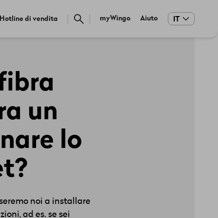
Meta
myWingo
Aiuto
Hotline di vendita
IT
navigation
fibra
ra un
nare lo
et?
seremo noi a installare
ioni, ad es. se sei