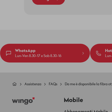
WhatsApp
Hot
Lun-Ven 8.30-17 e Sab 8.30-16
Lun-
Briciole
Assistenza
FAQs
Da me è disponibile la fibra 
di
Footer
pane
Mobile