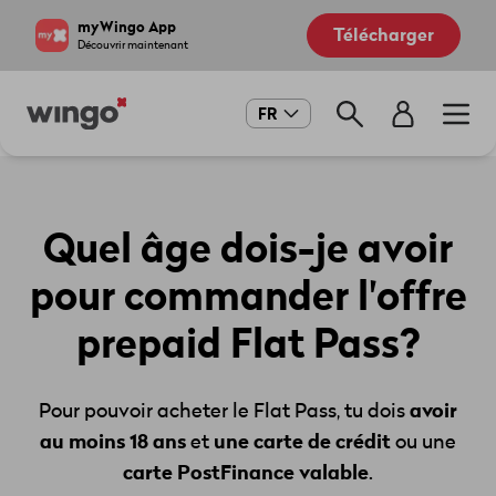
Aller
Navigate
myWingo App
Télécharger
au
to
Découvrir maintenant
contenu
home
principal
page
Main
FR
navigation
Quel âge dois-je avoir
pour commander l'offre
prepaid Flat Pass?
avoir
Pour pouvoir acheter le Flat Pass, tu dois
au moins 18 ans
une carte de crédit
et
ou une
carte PostFinance valable
.