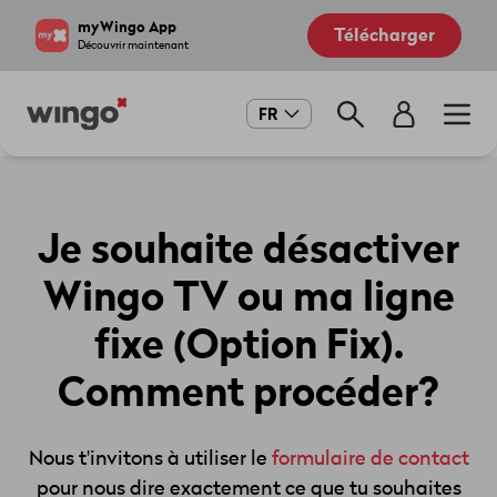
Aller
Navigate
myWingo App
Télécharger
au
to
Découvrir maintenant
contenu
home
principal
page
Main
FR
navigation
Je souhaite désactiver
Wingo TV ou ma ligne
fixe (Option Fix).
Comment procéder?
Nous t'invitons à utiliser le
formulaire de contact
pour nous dire exactement ce que tu souhaites