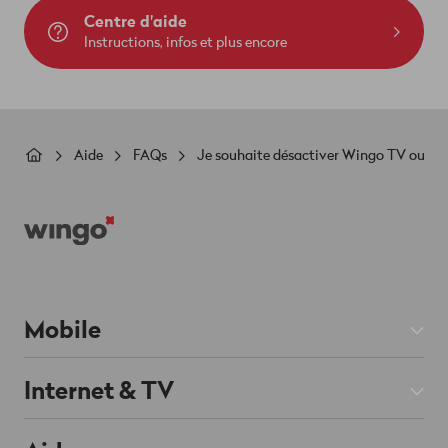
Centre d'aide
Instructions, infos et plus encore
Fil
Aide
FAQs
Je souhaite désactiver Wingo TV ou ma 
d'Ariane
Footer
Mobile
Abos Mobile
Internet & TV
Prepaid
Abos Internet