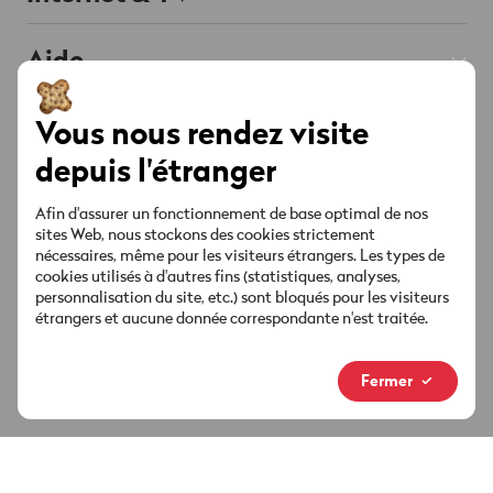
Prepaid
Abos Internet
Aide
Roaming & Étranger
Chat
Abos TV
Soutenu par l'IA
Mobile & Roaming
Smartphones
À propos de Wingo
Vous nous rendez visite
Téléphonie fixe
Internet & TV
depuis l'étranger
Offres & Promos
Red est connectée
Contact
Liste des chaînes
Compte & Réglages
Afin d'assurer un fonctionnement de base optimal de nos
Points de vente
Offres & Promos
sites Web, nous stockons des cookies strictement
Socials
Sécurité & Facture
nécessaires, même pour les visiteurs étrangers. Les types de
MyWingo
cookies utilisés à d'autres fins (statistiques, analyses,
personnalisation du site, etc.) sont bloqués pour les visiteurs
Guides & téléchargements
étrangers et aucune donnée correspondante n'est traitée.
À propos
Ta facture
Nouvelle marque
Fermer
Médias & actualités
Informations juridiques
Protection des données
Footer
Connexion au chat
Impressum
Legal