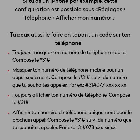
Si tu as un iPhone par exemple, cette
configuration est possible sous
«Réglages
>
Téléphone > Afficher mon
numéro»
.
Tu peux aussi le faire en tapant un code sur ton
téléphone:
Toujours masquer ton numéro de téléphone
mobile:
Compose le
*31#
Masquer ton numéro de téléphone mobile pour un
appel
seulement:
Compose le
#31# suivi du numéro
que tu souhaites appeler. Par
ex.:
#31#077 xxx xx
xx
Toujours afficher ton numéro de
téléphone:
Compose
le
#31#
Afficher ton numéro de téléphone uniquement pour le
prochain
appel:
Compose le
*31# suivi du numéro que
tu souhaites appeler. Par
ex.:
*31#078 xxx xx
xx