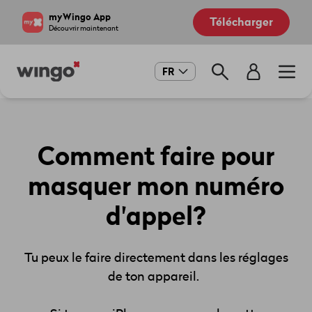
Aller
Navigate
myWingo App
Télécharger
au
to
Découvrir maintenant
contenu
home
principal
page
Main
FR
navigation
Comment faire pour
masquer mon numéro
d'appel?
Tu peux le faire directement dans les réglages
de ton appareil.