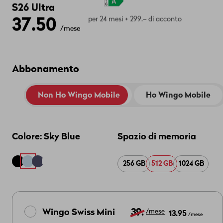
S26 Ultra
37.50
per 24 mesi + 299.– di acconto
/mese
Abbonamento
Non Ho Wingo Mobile
Ho Wingo Mobile
Colore:
Sky Blue
Spazio di memoria
256 GB
512 GB
1024 GB
39.
Wingo Swiss Mini
13.95
/mese
/mese