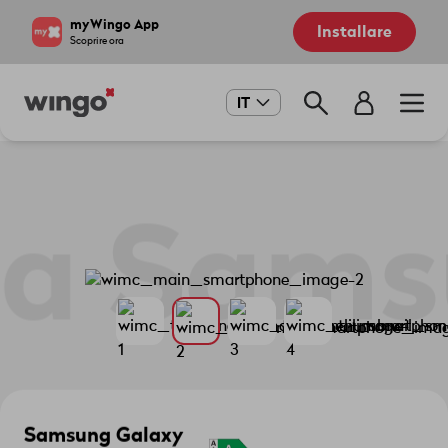
Salta
Navigate
myWingo App
Installare
al
to
Scoprire ora
contenuto
home
principale
page
Main
IT
navigation
ra
Samsu
Samsung Galaxy