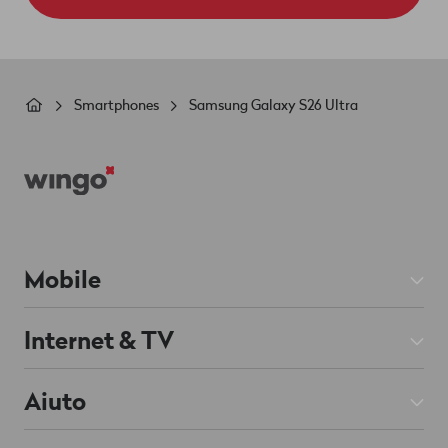
Briciole
Smartphones
Samsung Galaxy S26 Ultra
di
Footer
pane
Mobile
Abbonamenti Mobile
Internet & TV
Prepaid
Abbonamenti Internet
Aiuto
Roaming & Estero
Abbonamenti TV