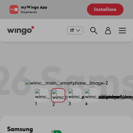
Salta
Navigate
myWingo App
Installare
al
to
Scoprire ora
contenuto
home
principale
page
Main
IT
navigation
26
Samsu
Samsung