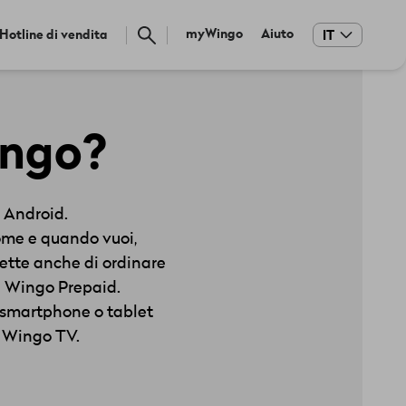
Meta
myWingo
Aiuto
Hotline di vendita
IT
navigation
ingo?
 Android.
ome e quando vuoi,
mette anche di ordinare
n Wingo Prepaid.
smartphone o tablet
 e Wingo TV.