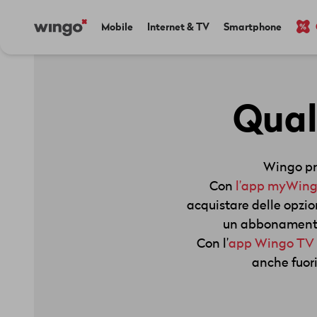
Salta
Navigate
Main
Mobile
Internet & TV
Smartphone
al
to
navigation
contenuto
home
principale
page
Qual
Wingo pr
Con
l’app myWin
acquistare delle opzio
un abbonamento 
Con l’
app Wingo TV
anche fuori