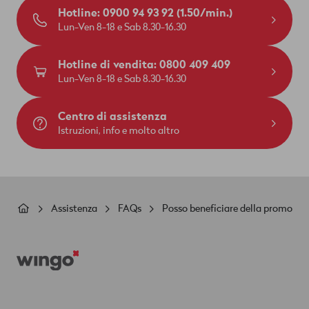
Hotline: 0900 94 93 92 (1.50/min.)
Lun-Ven 8-18 e Sab 8.30-16.30
Hotline di vendita: 0800 409 409
Lun-Ven 8-18 e Sab 8.30-16.30
Centro di assistenza
Istruzioni, info e molto altro
Briciole
Assistenza
FAQs
Posso beneficiare della promozion
di
Footer
pane