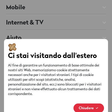
Mobile
Abbonamenti Mobile
Internet & TV
Prepaid
Abbonamenti Internet
Aiuto
Roaming & Estero
Chat
Supportata da AI
Abbonamenti TV
Mobile & Roaming
Smartphone
Su Wingo
Ci stai visitando dall'estero
Rete fissa
Internet & TV
Red è connesso
Offerte & Promozioni
Contatto
Al fine di garantire un funzionamento di base ottimale dei
Lista dei canali
nostri siti Web, memorizziamo cookie strettamente
Conto & Impostazioni
necessari anche per i visitatori stranieri. I tipi di cookie
Punti vendita
Offerte & Promozioni
Socials
utilizzati per altri scopi (statistiche, analisi,
Sicurezza & Fattura
personalizzazione del sito, ecc.) sono bloccati per i visitatori
MyWingo
stranieri e non viene effettuato alcun trattamento dei dati
Istruzioni & download
corrispondente.
Chi siamo
La tua fattura
Nuovo marchio
Chiudere