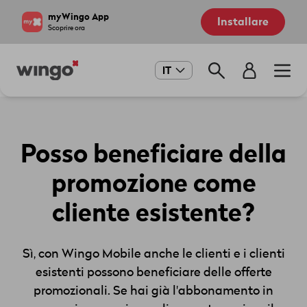
Salta
Navigate
myWingo App
Installare
al
to
Scoprire ora
contenuto
home
principale
page
Main
IT
navigation
Posso beneficiare della
promozione come
cliente esistente?
Sì, con Wingo Mobile anche le clienti e i clienti
esistenti possono beneficiare delle offerte
promozionali. Se hai già l'abbonamento in