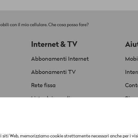
mobili con il mio cellulare. Che cosa posso fare?
Internet & TV
Aiu
Abbonamenti Internet
Mobi
Abbonamenti TV
Inte
Rete fissa
Cont
Lista dei canali
Sicur
Offerte & Promozioni
Istr
La tu
siti Web, memorizziamo cookie strettamente necessari anche per i visitator