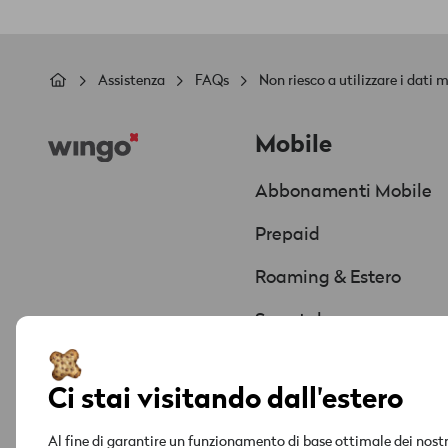
Briciole
Assistenza
FAQs
Non riesco a utilizzare i dati 
di
Footer
pane
Mobile
Abbonamenti Mobile
Prepaid
Roaming & Estero
Smartphone
Offerte & Promozioni
Ci stai visitando dall'estero
Al fine di garantire un funzionamento di base ottimale dei nostri 