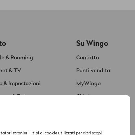
to
Su Wingo
le & Roaming
Contatto
rnet & TV
Punti vendita
Chat
Supportata da AI
o & Impostazioni
MyWingo
Red è connesso
ezza & Fattura
Chi siamo
uzioni & download
Nuovo marchio
a fattura
Media & attualità
i stranieri. I tipi di cookie utilizzati per altri scopi