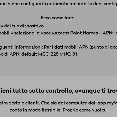
o non viene configurato automaticamente, lo devi con
Ecco come fare:
» del tuo dispositivo.
mobili» seleziona la voce «Access Point Names – APN» 
eguenti informazioni: Per i dati mobili APN (punto di acc
po di APN: default MCC: 228 MNC: 01
ieni tutto sotto controllo, ovunque ti tro
ostro portale clienti. Che sia dal computer, dall'app my
conto in modo flessibile. Proprio come vuoi tu.