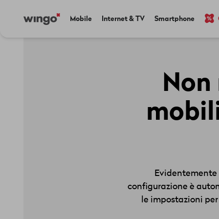
Salta
Navigate
Main
Mobile
Internet & TV
Smartphone
al
to
navigation
contenuto
home
principale
page
Non r
mobili
Evidentemente i
configurazione è autom
le impostazioni per