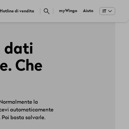
Meta
myWingo
Aiuto
Hotline di vendita
IT
navigation
i dati
re. Che
. Normalmente la
 ricevi automaticamente
 Poi basta salvarle.