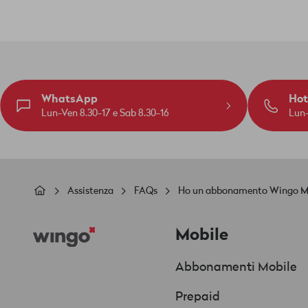
WhatsApp
Hot
Lun-Ven 8.30-17 e Sab 8.30-16
Lun-
Briciole
Assistenza
FAQs
Ho un abbonamento Wingo Mobil
di
Footer
pane
Mobile
Abbonamenti Mobile
Prepaid