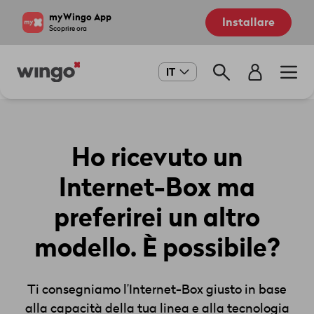
Salta
Navigate
myWingo App
Installare
al
to
Scoprire ora
contenuto
home
principale
page
Main
IT
navigation
Ho ricevuto un
Internet-Box ma
preferirei un altro
modello. È possibile?
Ti consegniamo l’Internet-Box giusto in base
alla capacità della tua linea e alla tecnologia