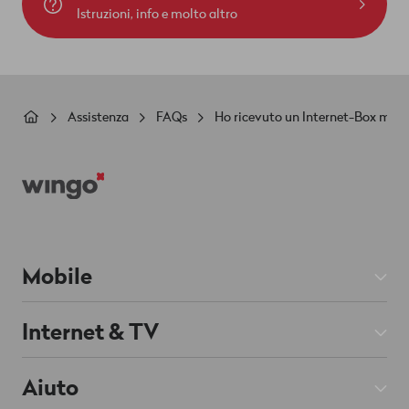
Istruzioni, info e molto altro
Briciole
Assistenza
FAQs
Ho ricevuto un Internet-Box ma pre
di
Footer
pane
Mobile
Abbonamenti Mobile
Internet & TV
Prepaid
Abbonamenti Internet
Aiuto
Roaming & Estero