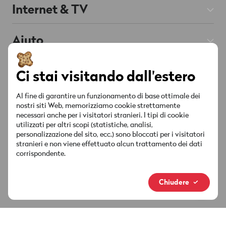
Abbonamenti Mobile
Internet & TV
Prepaid
Abbonamenti Internet
Aiuto
Roaming & Estero
Chat
Supportata da AI
Abbonamenti TV
Mobile & Roaming
Smartphone
Su Wingo
Ci stai visitando dall'estero
Rete fissa
Internet & TV
Red è connesso
Offerte & Promozioni
Contatto
Al fine di garantire un funzionamento di base ottimale dei
Lista dei canali
nostri siti Web, memorizziamo cookie strettamente
Conto & Impostazioni
necessari anche per i visitatori stranieri. I tipi di cookie
Punti vendita
Offerte & Promozioni
Socials
utilizzati per altri scopi (statistiche, analisi,
Sicurezza & Fattura
personalizzazione del sito, ecc.) sono bloccati per i visitatori
MyWingo
stranieri e non viene effettuato alcun trattamento dei dati
Istruzioni & download
corrispondente.
Chi siamo
La tua fattura
Nuovo marchio
Chiudere
Media & attualità
Connessione alla chat
Informazioni giuridiche
Protezione dei dati
Impressum
Footer