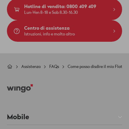
Hotline di vendita: 0800 409 409
Lun-Ven 8-18 e Sab 8.30-16.30
Centro di assistenza
Istruzioni, info e molto altro
Briciole
Assistenza
FAQs
Come posso disdire il mio Flat Pa
di
Footer
pane
Mobile