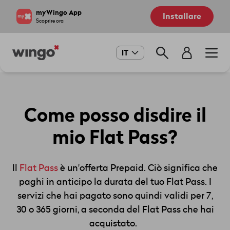
Salta
Navigate
myWingo App
Installare
al
to
Scoprire ora
contenuto
home
principale
page
Main
IT
navigation
Come posso disdire il
mio Flat Pass?
Il
Flat Pass
è un'offerta
Prepaid
. Ciò significa che
paghi in anticipo la durata del tuo
Flat
Pass. I
servizi che hai pagato sono quindi validi per 7,
30 o 365 giorni, a seconda del
Flat
Pass che hai
acquistato.