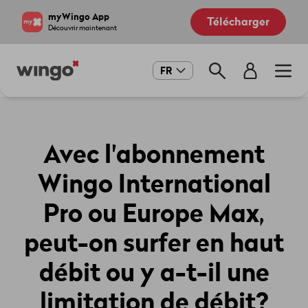
Aller
Navigate
myWingo App
Télécharger
au
to
Découvrir maintenant
contenu
home
principal
page
Main
FR
navigation
Avec l'abonnement
Wingo International
Pro ou Europe Max,
peut-on surfer en haut
débit ou y a-t-il une
limitation de débit?