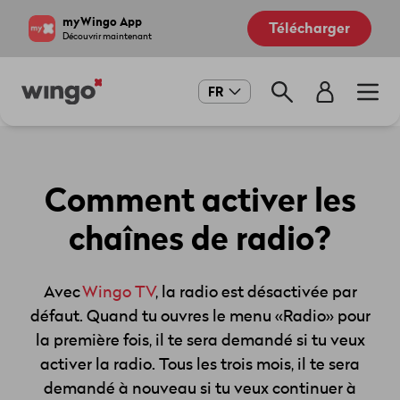
Aller
Navigate
myWingo App
Télécharger
au
to
Découvrir maintenant
contenu
home
principal
page
Main
FR
navigation
Comment activer les
chaînes de radio?
Avec
Wingo TV
, la radio est désactivée par
défaut. Quand tu ouvres le menu «Radio» pour
la première fois, il te sera demandé si tu veux
activer la radio. Tous les trois mois, il te sera
demandé à nouveau si tu veux continuer à