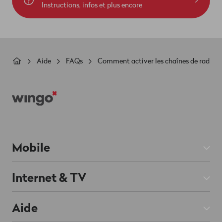
Instructions, infos et plus encore
Fil
Aide
FAQs
Comment activer les chaînes de radio?
d'Ariane
Footer
Mobile
Abos Mobile
Internet & TV
Prepaid
Abos Internet
Aide
Roaming & Étranger