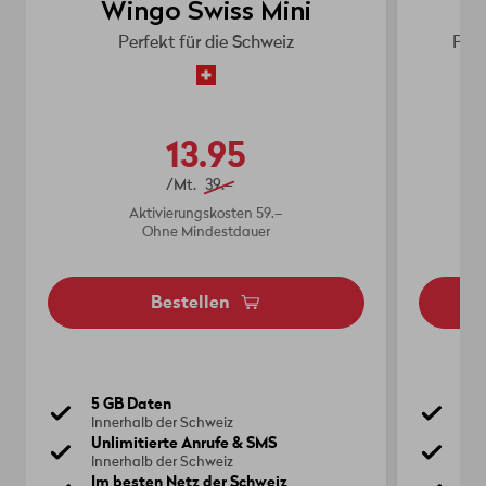
Wingo Swiss Mini
Perfekt für die Schweiz
Perf
13.95
/Mt.
39.–
Aktivierungskosten 59.–
Ohne Mindestdauer
Bestellen
5 GB Daten
Unl
Innerhalb der Schweiz
Inn
Unlimitierte Anrufe & SMS
10
Innerhalb der Schweiz
Inn
Im besten Netz der Schweiz
1 G