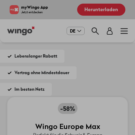
Direkt
Navigate
myWingo App
Herunterladen
zum
to
Jetzt entdecken
Inhalt
home
page
Main
DE
navigation
Lebenslanger Rabatt
Vertrag ohne Mindestdauer
Im besten Netz
-58%
Wingo Europe Max