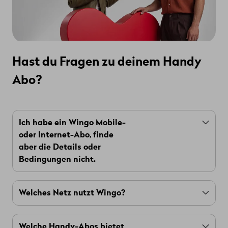
Hast du Fragen zu deinem Handy
Abo?
Ich habe ein Wingo Mobile-
oder Internet-Abo, finde
aber die Details oder
Bedingungen nicht.
Wenn du die Informationen zu deinem Abo
Welches Netz nutzt Wingo?
nicht findest, liegt das daran, dass dein Angebot
nicht mehr erhältlich ist.
Mit
Wingo Mobile
wie auch
Wingo Internet
In der
Preisliste für nicht mehr verfügbare Abos
Welche Handy-Abos bietet
nutzt du das schnelle, zuverlässige und stabile