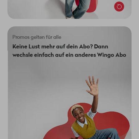
Promos gelten für alle
Bei uns profitieren alle. Wirklich! Wenn eines unserer
Keine Lust mehr auf dein Abo? Dann
Abos in Aktion ist, kannst du auch auf dieses Abo
wechsle einfach auf ein anderes Wingo Abo
wechseln, wenn du schon Wingo nutzt. Gib dazu
einfach den passenden Promo-Code in deinem
Kundenportal ein.