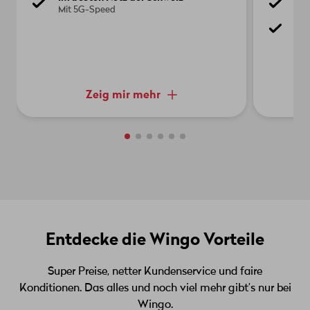
Mit 5G-Speed
Inn
Im 
Mit
Zeig mir mehr
Entdecke die Wingo Vorteile
Super Preise, netter Kundenservice und faire
Konditionen. Das alles und noch viel mehr gibt’s nur bei
Wingo.