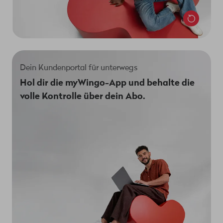
Dein Kundenportal für unterwegs
Vergiss die mühsame Anmeldung an deinem PC und
Hol dir die myWingo-App und behalte die
hol dir unsere myWingo-App auf dein Smartphone.
volle Kontrolle über dein Abo.
Verfügbar für iOS und Android.
Jetzt herunterladen